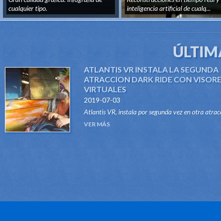
ARTIFICIAL
cualquier tipo.
inteligencia artificial de cualq...
ÚLTIM
ATLANTIS VR INSTALA LA SEGUNDA
ATRACCION DARK RIDE CON VISOR
VIRTUALES
2019-07-03
Atlantis VR, instala por segunda vez en otra atrac
del tipo Dark Ride, su sistema "VR RIDES". Gracias
VER MÁS
este innovador sistema, atraccione...