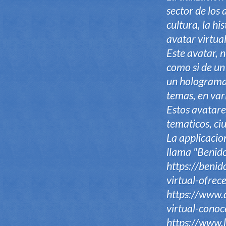
sector de los
cultura, la h
avatar virtual
Este avatar, 
como si de un
un holograma 
temas, en vari
Estos avatare
tematicos, ciu
La applicacio
llama "Benid
https://benid
virtual-ofrec
https://www
virtual-cono
https://www