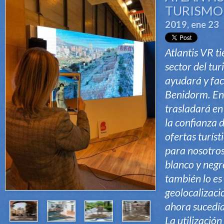
TURISMO
2019, ene 23
Atlantis VR ti
sector del tu
ayudará y faci
Benidorm. En 
trasladará en
la confianza 
ofertas turíst
para nosotros
blanco y negr
también lo es
geolocalizaci
ahora sucedía
La utilización