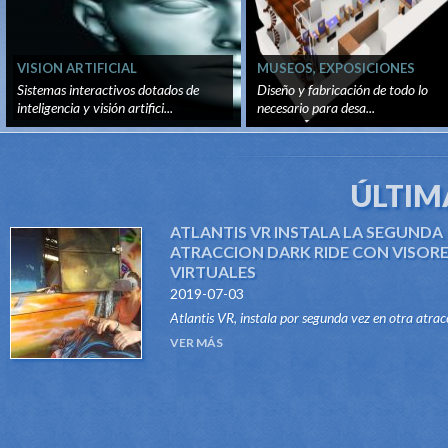
VISION ARTIFICIAL
MUSEOS, EXPOSICIONES
TEMPORALES Y PERMANENTE
Sistemas interactivos dotados de
Diseño y fabricación de todo lo
inteligencia y visión artifici...
necesario para desa...
ÚLTIM
ATLANTIS VR INSTALA LA SEGUNDA
ATRACCION DARK RIDE CON VISOR
VIRTUALES
2019-07-03
Atlantis VR, instala por segunda vez en otra atrac
del tipo Dark Ride, su sistema "VR RIDES". Gracias
VER MÁS
este innovador sistema, atraccione...