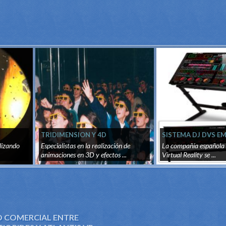
TRIDIMENSION Y 4D
SISTEMA DJ DVS E
lizando
Especialistas en la realización de
La compañía española 
animaciones en 3D y efectos ...
Virtual Reality se ...
 COMERCIAL ENTRE