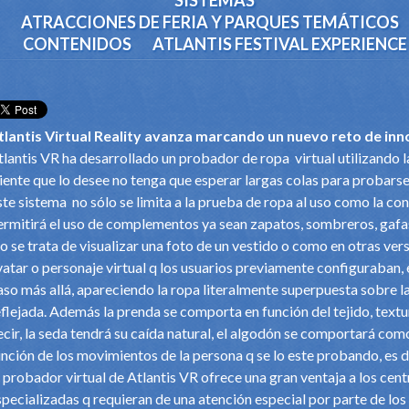
SISTEMAS
ATRACCIONES DE FERIA Y PARQUES TEMÁTICOS
CONTENIDOS
ATLANTIS FESTIVAL EXPERIENCE
tlantis Virtual Reality avanza marcando un nuevo reto de inn
tlantis VR ha desarrollado un probador de ropa virtual utilizando l
liente que lo desee no tenga que esperar largas colas para probarse
ste sistema no sólo se limita a la prueba de ropa al uso como la c
ermitirá el uso de complementos ya sean zapatos, sombreros, gafa
o se trata de visualizar una foto de un vestido o como en otras vers
vatar o personaje virtual q los usuarios previamente configuraban, 
aso más allá, apareciendo la ropa literalmente superpuesta sobre l
eflejada. Además la prenda se comporta en función del tejido, text
ecir, la seda tendrá su caída natural, el algodón se comportará como 
unción de los movimientos de la persona q se lo este probando, es 
l probador virtual de Atlantis VR ofrece una gran ventaja a los cen
specializadas q requieran de una atención especial por parte de los