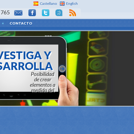
Castellano
English
 765
CONTACTO
ESTIGA Y
ARROLLA
d de crear elementos a
a del cliente final