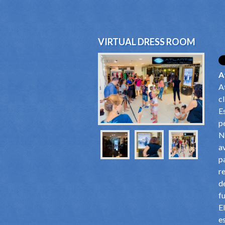
VIRTUAL DRESS ROOM
A
A
c
E
p
N
a
p
r
d
f
E
e