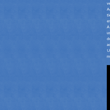
v
A
t
e
A
u
d
a
U
m