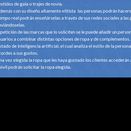
estidos de gala o trajes de novia.
demás con su diseño altamente elitista las personas podrán hacers
iempo real podrán enseñárselas a través de sus redes sociales a las
nviándoselas.
 petición de las marcas que lo soliciten se le puede añadir un perso
suarios a combinar distintas opciones de ropa y de complementos.
otado de inteligencia artificial, el cual analiza el estilo de la pe
cordes a sus gustos.
na vez elegida la ropa que les haya gustado los clientes accederán
óvil podrán solicitar la ropa elegida.