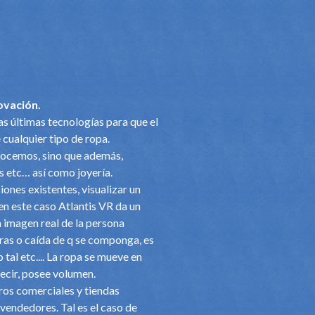
ovación.
as últimas tecnologías para que el
 cualquier tipo de ropa.
onocemos, sino que además,
s etc… así como joyería.
iones existentes, visualizar un
en este caso Atlantis VR da un
a imagen real de la persona
uras o caída de q se componga, es
tal etc.... La ropa se mueve en
decir, posee volumen.
tros comerciales y tiendas
 vendedores. Tal es el caso de