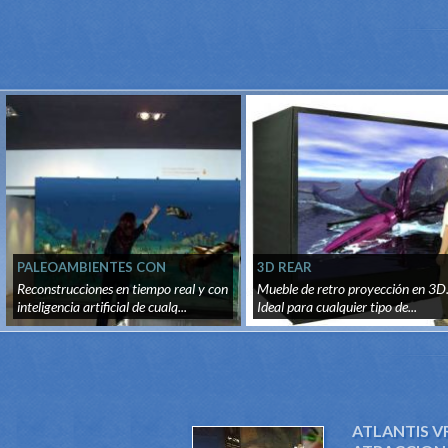
PALEOAMBIENTES CON
3D REAR
INTELIGENCIA Y VISION
Reconstrucciones en tiempo real y con
Mueble de retro proyección en 3D
ARTIFICIAL
inteligencia artificial de cualq...
Ideal para cualquier tipo de...
ATLANTIS V