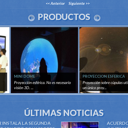
<< Anterior
Siguiente >>
PRODUCTOS
MINI DOME
PROYECCION ESFERICA
.
Proyección esférica. No es necesario
Proyección sobre cúpulas uti
visión 3D. ...
un único proy...
ÚLTIMAS NOTICIAS
R INSTALA LA SEGUNDA
ACUERDO