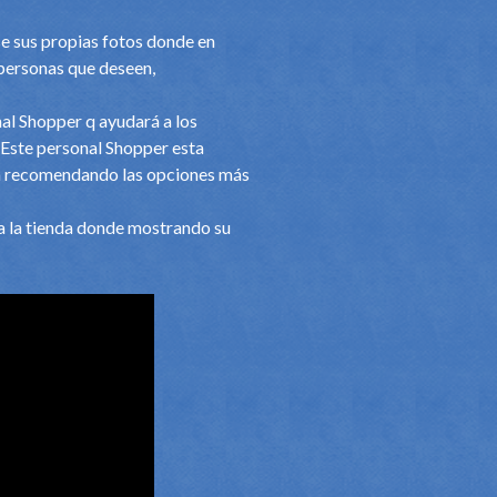
e sus propias fotos donde en
 personas que deseen,
nal Shopper q ayudará a los
 Este personal Shopper esta
rsona recomendando las opciones más
 a la tienda donde mostrando su