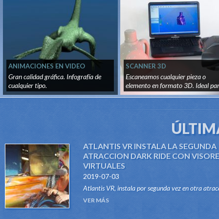
ANIMACIONES EN VIDEO
SCANNER 3D
Gran calidad gráfica. Infografía de
Escaneamos cualquier pieza o
cualquier tipo.
elemento en formato 3D. Ideal pa
recon...
ÚLTIM
ATLANTIS VR INSTALA LA SEGUNDA
ATRACCION DARK RIDE CON VISOR
VIRTUALES
2019-07-03
Atlantis VR, instala por segunda vez en otra atrac
del tipo Dark Ride, su sistema "VR RIDES". Gracias
VER MÁS
este innovador sistema, atraccione...