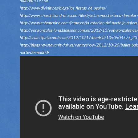
madrid/419756
http://www.divinity.es/blogs/las_fiestas_de_pepino/
http://www.churchillandrufus.com/lifestyle/una-noche-llena-de-color-
http://www.enfemenino.com/famosos/la-estacion-del-norte-jb-anive
http://yongonzalez-luna.blogspot.com.es/2012/10/yon-gonzalez-cel
http://ccaa.elpais.com/ccaa/2012/10/17/madrid/1350504575_23
http://blogs.revistavanityfair.es/vanityshow/2012/10/26/bailes-bajo-
norte-de-madrid/