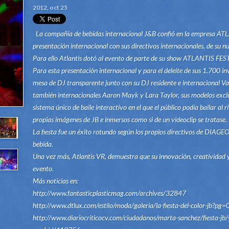
2012, oct 25
La compañía de bebidas internacional J&B confió en la empresa A
presentación internacional con sus directivos internacionales, de s
Para ello Atlantis dotó al evento de parte de su show ATLANTIS 
Para esta presentación internacional y para el deleite de sus 1.700 inv
mesa de DJ transparente junto con su DJ residente e internacional Va
también internacionales Aaron Mayk y Lara Taylor, sus modelos exclu
sistema único de baile interactivo en el que el público podía bailar al
propias imágenes de JB e inmersos como si de un videoclip se tratase.
La fiesta fue un éxito rotundo según los propios directivos de DIAGEO,
bebida.
Una vez más, Atlantis VR, demuestra que su innovación, creatividad y
evento.
Más noticias en:
http://www.fantasticplasticmag.com/archives/32847
http://www.dtlux.com/estilo/moda/galeria/la-fiesta-del-color-jb?pg=
http://www.diariocriticocv.com/ciudadanos/marta-sanchez/fiesta-jb/