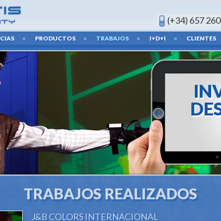
(+34) 657 260
CIAS
PRODUCTOS
TRABAJOS
I+D+I
CLIENTES
INV
DES
Posibilida
medid
TRABAJOS REALIZADOS
J&B COLORS INTERNACIONAL