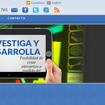
Castellano
English
 765
CONTACTO
ESTIGA Y
ARROLLA
d de crear elementos a
a del cliente final