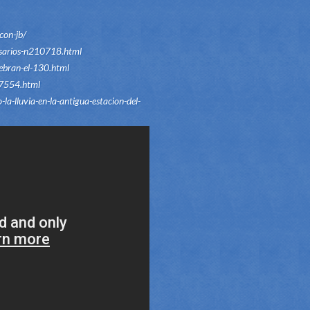
con-jb/
rsarios-n210718.html
ebran-el-130.html
7554.html
la-lluvia-en-la-antigua-estacion-del-