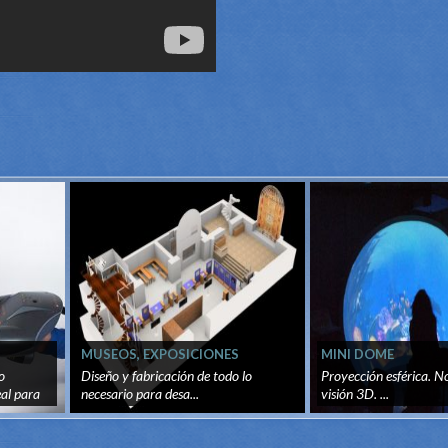
MUSEOS, EXPOSICIONES
MINI DOME
TEMPORALES Y PERMANENTES
o
Diseño y fabricación de todo lo
Proyección esférica. N
al para
necesario para desa...
visión 3D. ...