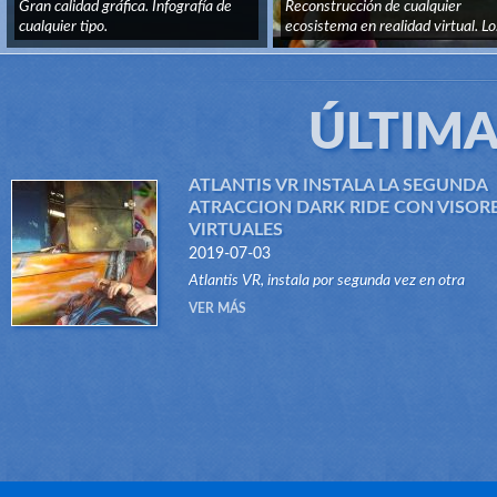
Gran calidad gráfica. Infografía de
Reconstrucción de cualquier
cualquier tipo.
ecosistema en realidad virtual. Lo.
ÚLTIMA
ATLANTIS VR INSTALA LA SEGUNDA
ATRACCION DARK RIDE CON VISOR
VIRTUALES
2019-07-03
Atlantis VR, instala por segunda vez en otra
atracción del tipo Dark Ride, su sistema "VR RID
VER MÁS
Gracias a este innovador sistema, atraccione...