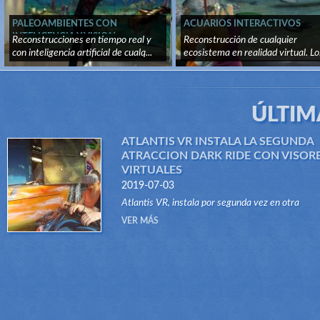
PALEOAMBIENTES CON
ACUARIOS INTERACTIVOS
INTELIGENCIA Y VISION
Reconstrucciones en tiempo real y
Reconstrucción de cualquier
ARTIFICIAL
con inteligencia artificial de cualq...
ecosistema en realidad virtual. Lo.
ÚLTIM
ATLANTIS VR INSTALA LA SEGUNDA
ATRACCION DARK RIDE CON VISOR
VIRTUALES
2019-07-03
Atlantis VR, instala por segunda vez en otra
atracción del tipo Dark Ride, su sistema "VR RID
VER MÁS
Gracias a este innovador sistema, atraccione...