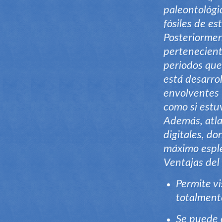
paleontológi
fósiles de est
Posteriormen
perteneciente
periodos que 
está desarro
envolventes 
como si estuv
Además, atla
digitales, do
máximo esplen
Ventajas del
Permite v
totalmente
Se puede 