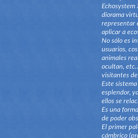
Echosystem 3
diorama virt
representar 
aplicar a eco
No sólo es i
usuarios, co
animales real
ocultan, etc
visitantes d
Este sistema 
esplendor, ya
ellos se rela
Es una forma
de poder obs
El primer pa
cámbrico (pr