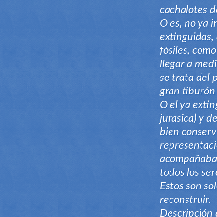
cachalotes d
O es, no ya i
extinguidas,
fósiles, com
llegar a med
se trata del 
gran tiburón
O el ya exti
jurasica) y d
bien conserv
representaci
acompañaban 
todos los ser
Estos son sol
reconstruir.
Descripción 