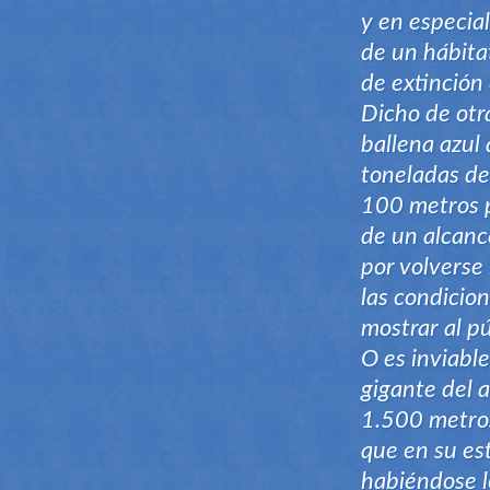
y en especia
de un hábitat
de extinción 
Dicho de otr
ballena azul
toneladas de
100 metros p
de un alcanc
por volverse 
las condicio
mostrar al p
O es inviabl
gigante del a
1.500 metros
que en su es
habiéndose l