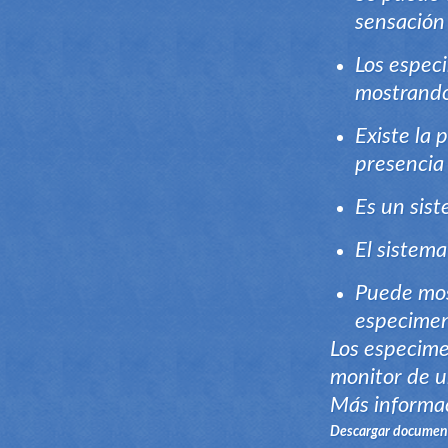
sensación
Los especi
mostrando
Existe la 
presencia 
Es un sis
El sistema
Puede mos
especimen
Los especime
monitor de u
Más informac
Descargar documen