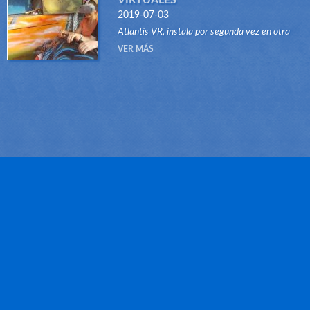
VIRTUALES
2019-07-03
Atlantis VR, instala por segunda vez en otra
atracción del tipo Dark Ride, su sistema "VR RID
VER MÁS
Gracias a este innovador sistema, atraccione...