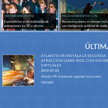
TRIDIMENSION Y 4D
PALEOAMBIENTES CON
INTELIGENCIA Y VISION
Especialistas en la realización de
Reconstrucciones en tiempo real 
ARTIFICIAL
animaciones en 3D y efectos ...
con inteligencia artificial de cualq..
ÚLTIM
ATLANTIS VR INSTALA LA SEGUNDA
ATRACCION DARK RIDE CON VISOR
VIRTUALES
2019-07-03
Atlantis VR, instala por segunda vez en otra
atracción del tipo Dark Ride, su sistema "VR RID
VER MÁS
Gracias a este innovador sistema, atraccione...