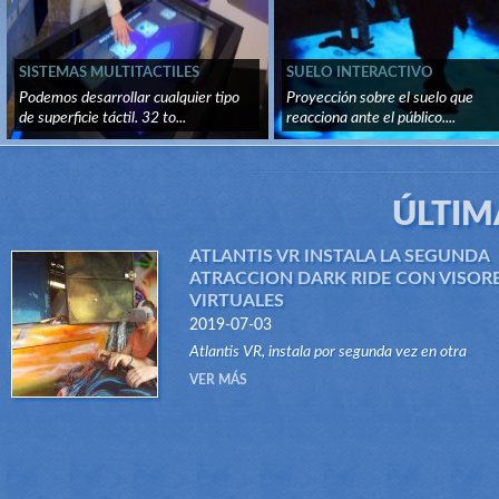
SISTEMAS MULTITACTILES
SUELO INTERACTIVO
Podemos desarrollar cualquier tipo
Proyección sobre el suelo que
de superficie táctil. 32 to...
reacciona ante el público....
ÚLTIM
ATLANTIS VR INSTALA LA SEGUNDA
ATRACCION DARK RIDE CON VISOR
VIRTUALES
2019-07-03
Atlantis VR, instala por segunda vez en otra
atracción del tipo Dark Ride, su sistema "VR RID
VER MÁS
Gracias a este innovador sistema, atraccione...