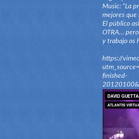
Music: “La p
mejores que 
El público a
OTRA… pero t
y trabajo os
https://vim
utm_source=
finished-
20120100&