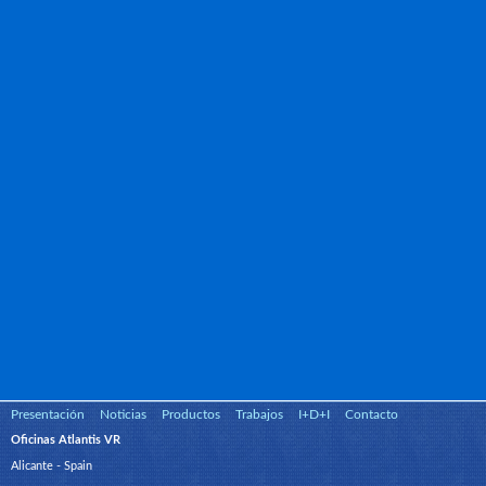
Presentación
Noticias
Productos
Trabajos
I+D+I
Contacto
Oficinas Atlantis VR
Alicante - Spain