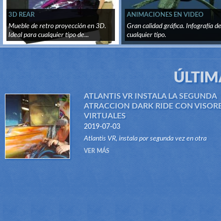
3D REAR
ANIMACIONES EN VIDEO
Mueble de retro proyección en 3D.
Gran calidad gráfica. Infografía d
Ideal para cualquier tipo de...
cualquier tipo.
ÚLTIM
ATLANTIS VR INSTALA LA SEGUNDA
ATRACCION DARK RIDE CON VISOR
VIRTUALES
2019-07-03
Atlantis VR, instala por segunda vez en otra
atracción del tipo Dark Ride, su sistema "VR RID
VER MÁS
Gracias a este innovador sistema, atraccione...