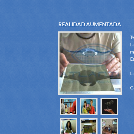
REALIDAD AUMENTADA
T
L
m
E
L
C