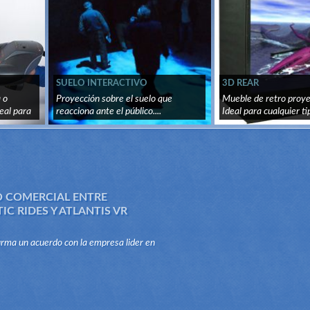
SUELO INTERACTIVO
3D REAR
 o
Proyección sobre el suelo que
Mueble de retro proye
eal para
reacciona ante el público....
Ideal para cualquier tip
 COMERCIAL ENTRE
C RIDES Y ATLANTIS VR
firma un acuerdo con la empresa lider en
 las atracciones mecanicas, Jumpmatic
stribuir y producir con...