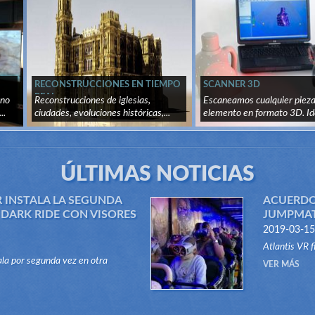
RECONSTRUCCIONES EN TIEMPO
SCANNER 3D
REAL
ano
Reconstrucciones de iglesias,
Escaneamos cualquier pieza
..
ciudades, evoluciones históricas,...
elemento en formato 3D. Id
recon...
ÚLTIMAS NOTICIAS
R INSTALA LA SEGUNDA
ACUERDO
DARK RIDE CON VISORES
JUMPMATI
2019-03-15
Atlantis VR 
tala por segunda vez en otra
el sector de
VER MÁS
po Dark Ride, su sistema "VR RIDES".
Rides, para di
novador sistema, atraccione...