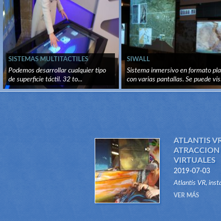
SISTEMAS MULTITACTILES
SIWALL
Podemos desarrollar cualquier tipo
Sistema inmersivo en formato pl
de superficie táctil. 32 to...
con varias pantallas. Se puede vis.
ATLANTIS V
ATRACCION 
VIRTUALES
2019-07-03
Atlantis VR, ins
atracción del ti
VER MÁS
Gracias a este in