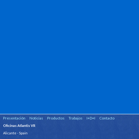
Presentación
Noticias
Productos
Trabajos
I+D+I
Contacto
Oficinas Atlantis VR
Alicante - Spain