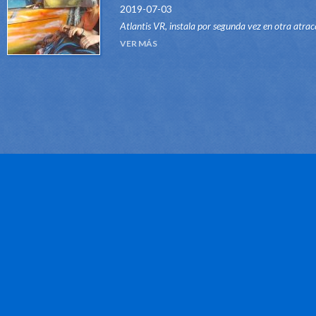
2019-07-03
Atlantis VR, instala por segunda vez en otra atrac
del tipo Dark Ride, su sistema "VR RIDES". Gracias
VER MÁS
este innovador sistema, atraccione...