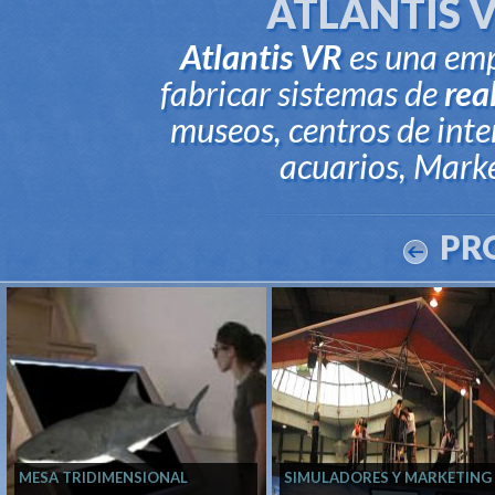
ATLANTIS 
Atlantis VR
es una emp
fabricar sistemas de
rea
museos, centros de inte
acuarios, Marke
PR
MESA TRIDIMENSIONAL
SIMULADORES Y MARKETING