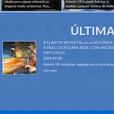
PROMOCIONAL
Ideales para planes urbanísticos
Atlantis VR le puede fabricar a
Impacto medio-ambiental. Mus...
medida cualquier sistema de reali
v...
ÚLTIMA
ATLANTIS VR INSTALA LA SEGUNDA
ATRACCION DARK RIDE CON VISOR
VIRTUALES
2019-07-03
Atlantis VR, instala por segunda vez en otra atrac
del tipo Dark Ride, su sistema "VR RIDES". Gracias
VER MÁS
este innovador sistema, atraccione...