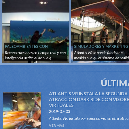
PALEOAMBIENTES CON
SIMULADORES Y MARKETING
INTELIGENCIA Y VISION
PROMOCIONAL
Reconstrucciones en tiempo real y con
Atlantis VR le puede fabricar a
ARTIFICIAL
inteligencia artificial de cualq...
medida cualquier sistema de reali
v...
ÚLTIM
ATLANTIS VR INSTALA LA SEGUNDA
ATRACCION DARK RIDE CON VISOR
VIRTUALES
2019-07-03
Atlantis VR, instala por segunda vez en otra atrac
del tipo Dark Ride, su sistema "VR RIDES". Gracias
VER MÁS