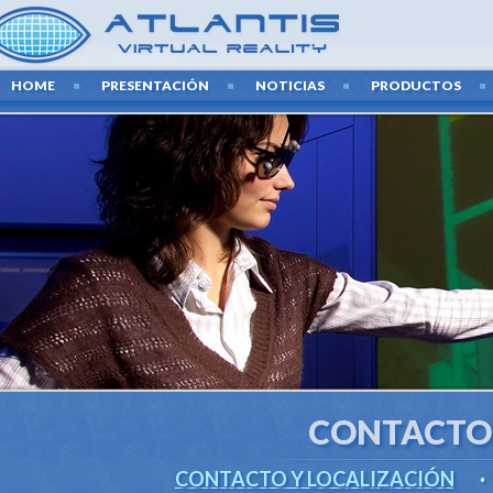
HOME
PRESENTACIÓN
NOTICIAS
PRODUCTOS
ÚLT
TECNO
Creamos exposicio
última tecnol
audiov
CONTACTO 
CONTACTO Y LOCALIZACIÓN
·