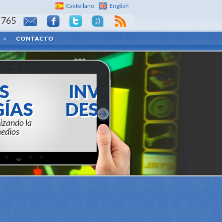
Castellano
English
 765
CONTACTO
ESTIGA Y
ARROLLA
d de crear elementos a
a del cliente final