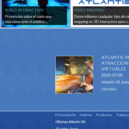
SUELO INTERACTIVO
VIDEO MAPPING
Proyección sobre el suelo que
Desarrollamos cualquier tipo de v
reacciona ante el público....
mapping en 3D interactivo para c.
ATLANTIS V
ATRACCION 
VIRTUALES
2019-07-03
Atlantis VR, inst
del tipo Dark Rid
VER MÁS
este innovador si
Presentación
Noticias
Productos
Trabajos
Oficinas Atlantis VR
Alicante - Spain