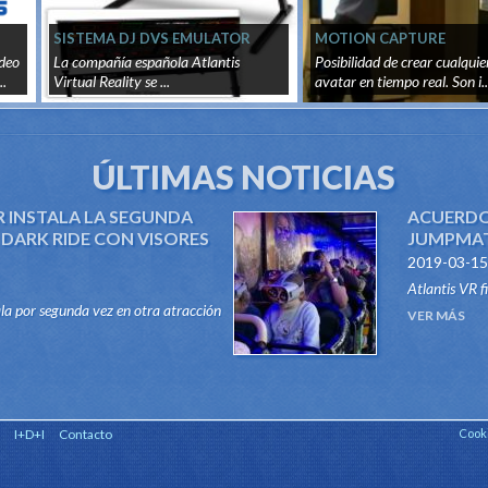
SISTEMA DJ DVS EMULATOR
MOTION CAPTURE
ideo
La compañía española Atlantis
Posibilidad de crear cualquie
..
Virtual Reality se ...
avatar en tiempo real. Son i..
ÚLTIMAS NOTICIAS
R INSTALA LA SEGUNDA
ACUERDO
DARK RIDE CON VISORES
JUMPMATI
2019-03-15
Atlantis VR f
ala por segunda vez en otra atracción
el sector de 
VER MÁS
e, su sistema "VR RIDES". Gracias a
Rides, para di
stema, atraccione...
I+D+I
Contacto
Cook