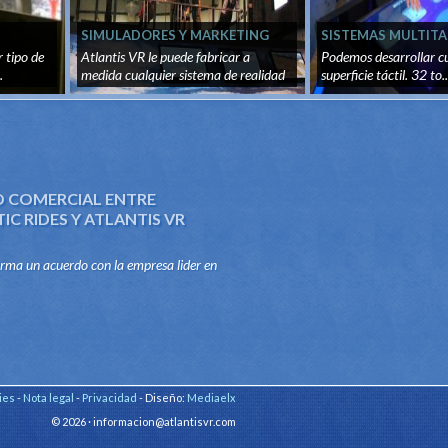
SIMULADORES Y MARKETING
SISTEMAS MULTITA
PROMOCIONAL
r tipo de
Atlantis VR le puede fabricar a
Podemos desarrollar cu
.
medida cualquier sistema de realidad
superficie táctil. 32 to..
v...
 COMERCIAL ENTRE
C RIDES Y ATLANTIS VR
irma un acuerdo con la empresa lider en
las atracciones mecanicas, Jumpmatic
stribuir y producir con...
ies
-
Nota legal
-
Privacidad
- Diseño:
Mediaelx
© 2026 · informacion@atlantisvr.com