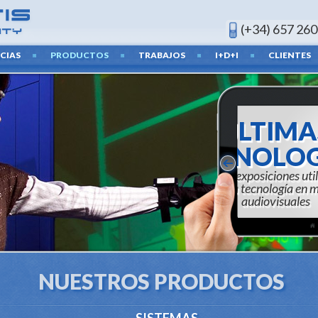
(+34) 657 260
CIAS
PRODUCTOS
TRABAJOS
I+D+I
CLIENTES
INV
DES
Posibilida
medid
NUESTROS PRODUCTOS