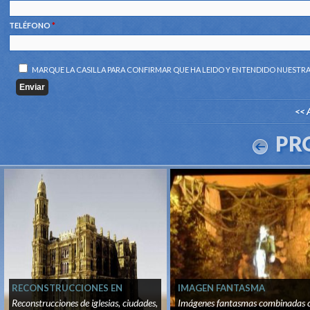
TELÉFONO
*
MARQUE LA CASILLA PARA CONFIRMAR QUE HA LEIDO Y ENTENDIDO NUESTR
<< 
PR
RECONSTRUCCIONES EN
IMAGEN FANTASMA
TIEMPO REAL
Reconstrucciones de iglesias, ciudades,
Imágenes fantasmas combinadas 