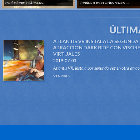
evoluciones históricas,...
fondos o escenarios reales. ...
ÚLTIM
ATLANTIS VR INSTALA LA SEGUNDA
ATRACCION DARK RIDE CON VISOR
VIRTUALES
2019-07-03
Atlantis VR, instala por segunda vez en otra atrac
del tipo Dark Ride, su sistema "VR RIDES". Gracias
VER MÁS
este innovador sistema, atraccione...