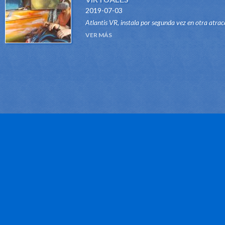
2019-07-03
Atlantis VR, instala por segunda vez en otra atrac
del tipo Dark Ride, su sistema "VR RIDES". Gracias
VER MÁS
este innovador sistema, atraccione...