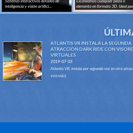
Sistemas interactivos dotados de
Escaneamos cualquier pieza o
inteligencia y visión artifici...
elemento en formato 3D. Ideal pa
recon...
ÚLTIM
ATLANTIS VR INSTALA LA SEGUNDA
ATRACCION DARK RIDE CON VISOR
VIRTUALES
2019-07-03
Atlantis VR, instala por segunda vez en otra atrac
del tipo Dark Ride, su sistema "VR RIDES". Gracias
VER MÁS
este innovador sistema, atraccione...