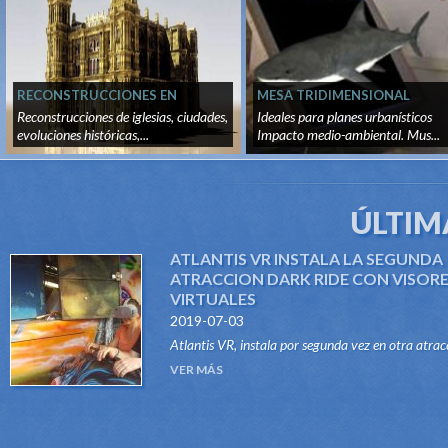
RECONSTRUCCIONES EN
MESA TRIDIMENSIONAL
TIEMPO REAL
Reconstrucciones de iglesias, ciudades,
Ideales para planes urbanísticos
evoluciones históricas,...
Impacto medio-ambiental. Mus...
ÚLTIM
ATLANTIS VR INSTALA LA SEGUNDA
ATRACCION DARK RIDE CON VISOR
VIRTUALES
2019-07-03
Atlantis VR, instala por segunda vez en otra atrac
del tipo Dark Ride, su sistema "VR RIDES". Gracias
VER MÁS
este innovador sistema, atraccione...