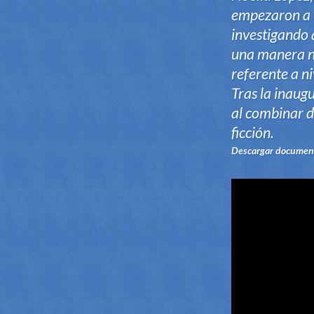
empezaron a t
investigando 
una manera nu
referente a ni
Tras la inaug
al combinar de
ficción.
Descargar documen