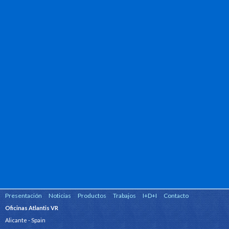
Presentación
Noticias
Productos
Trabajos
I+D+I
Contacto
Oficinas Atlantis VR
Alicante - Spain