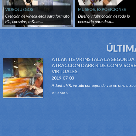
VIDEOJUEGOS
MUSEOS, EXPOSICIONES
TEMPORALES Y PERMANENTE
Creación de vídeojuegos para formato
Diseño y fabricación de todo lo
PC, consolas, m&oac...
necesario para desa...
ÚLTIM
ATLANTIS VR INSTALA LA SEGUNDA
ATRACCION DARK RIDE CON VISOR
VIRTUALES
2019-07-03
Atlantis VR, instala por segunda vez en otra atrac
del tipo Dark Ride, su sistema "VR RIDES". Gracias
VER MÁS
este innovador sistema, atraccione...