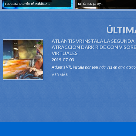
reacciona ante el público....
un único proy...
ÚLTIM
ATLANTIS VR INSTALA LA SEGUNDA
ATRACCION DARK RIDE CON VISOR
VIRTUALES
2019-07-03
Atlantis VR, instala por segunda vez en otra atrac
del tipo Dark Ride, su sistema "VR RIDES". Gracias
VER MÁS
este innovador sistema, atraccione...