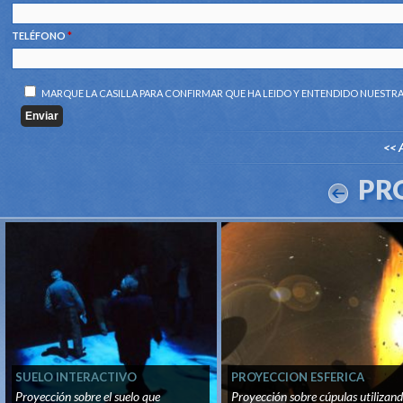
TELÉFONO
*
MARQUE LA CASILLA PARA CONFIRMAR QUE HA LEIDO Y ENTENDIDO NUESTR
<< 
PR
SUELO INTERACTIVO
PROYECCION ESFERICA
Proyección sobre el suelo que
Proyección sobre cúpulas utilizan