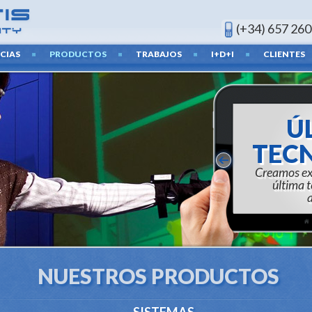
(+34) 657 260
CIAS
PRODUCTOS
TRABAJOS
I+D+I
CLIENTES
Ú
TEC
Creamos exp
última 
a
NUESTROS PRODUCTOS