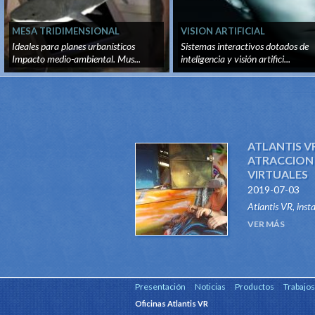
MESA TRIDIMENSIONAL
VISION ARTIFICIAL
Ideales para planes urbanísticos
Sistemas interactivos dotados de
Impacto medio-ambiental. Mus...
inteligencia y visión artifici...
ATLANTIS V
ATRACCION 
VIRTUALES
2019-07-03
Atlantis VR, inst
del tipo Dark Rid
VER MÁS
este innovador si
Presentación
Noticias
Productos
Trabajos
Oficinas Atlantis VR