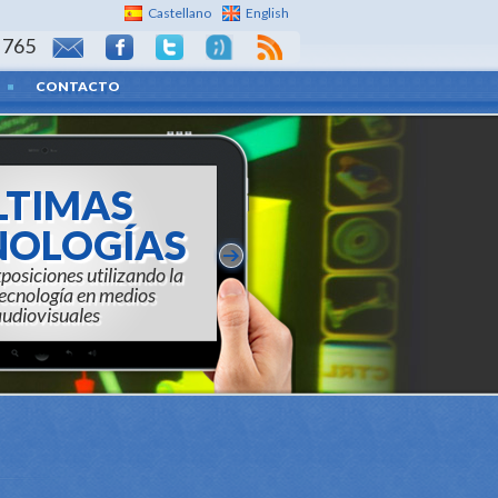
Castellano
English
 765
CONTACTO
LTIMAS
NOLOGÍAS
osiciones utilizando la
tecnología en medios
udiovisuales