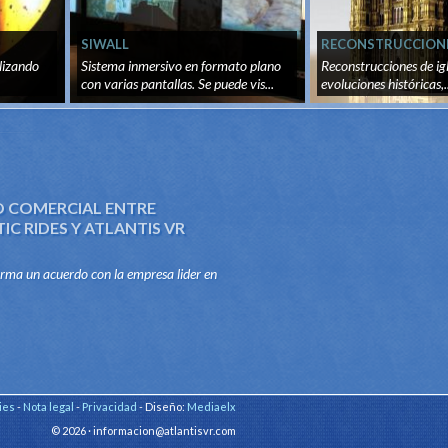
SIWALL
RECONSTRUCCIONE
TIEMPO REAL
lizando
Sistema inmersivo en formato plano
Reconstrucciones de igl
con varias pantallas. Se puede vis...
evoluciones históricas,..
 COMERCIAL ENTRE
C RIDES Y ATLANTIS VR
irma un acuerdo con la empresa lider en
las atracciones mecanicas, Jumpmatic
stribuir y producir con...
ies
-
Nota legal
-
Privacidad
- Diseño:
Mediaelx
© 2026 · informacion@atlantisvr.com