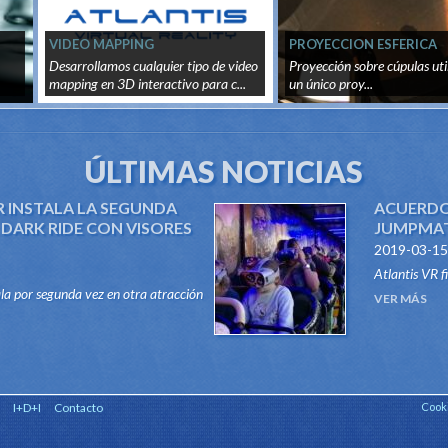
VIDEO MAPPING
PROYECCION ESFERICA
Desarrollamos cualquier tipo de video
Proyección sobre cúpulas uti
mapping en 3D interactivo para c...
un único proy...
ÚLTIMAS NOTICIAS
R INSTALA LA SEGUNDA
ACUERDO
DARK RIDE CON VISORES
JUMPMATI
2019-03-15
Atlantis VR f
ala por segunda vez en otra atracción
el sector de 
VER MÁS
e, su sistema "VR RIDES". Gracias a
Rides, para di
stema, atraccione...
I+D+I
Contacto
Cook