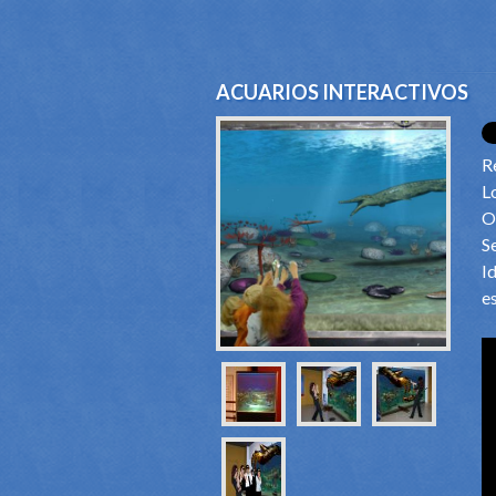
ACUARIOS INTERACTIVOS
R
L
O
S
I
es