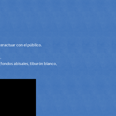
teractuar con el público.
.
(fondos abisales, tiburón blanco,